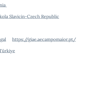
ania
kola Slavicin-Czech Republic
gal
https://giae.aecampomaior.pt/
Türkiye