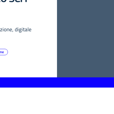
ione, digitale
one