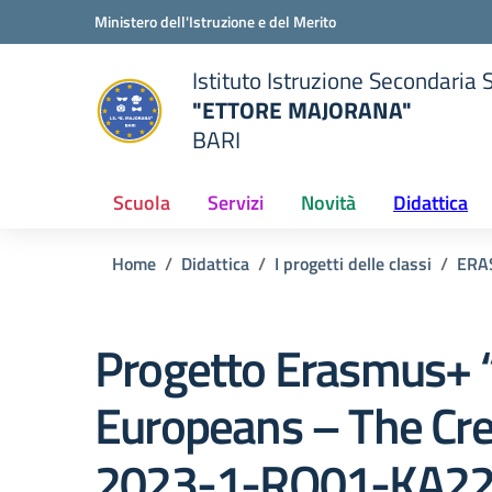
Vai ai contenuti
Vai al menu di navigazione
Vai al footer
Ministero dell'Istruzione e del Merito
Istituto Istruzione Secondaria 
"ETTORE MAJORANA"
BARI
della scuola
— Visita la pagina iniziale del
Scuola
Servizi
Novità
Didattica
Home
Didattica
I progetti delle classi
ERA
Progetto Erasmus+ 
Europeans – The Cr
2023-1-RO01-KA22