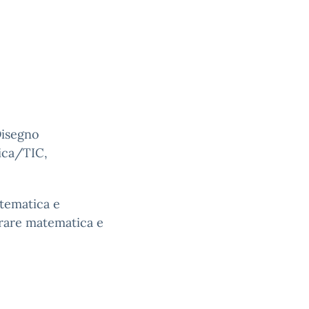
Disegno
ica/TIC,
tematica e
arare matematica e