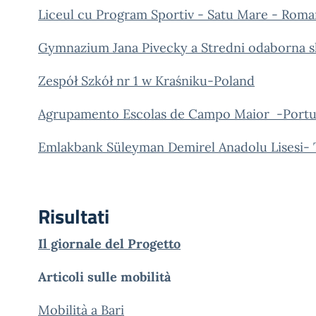
Liceul cu Program Sportiv - Satu Mare - Rom
Gymnazium Jana Pivecky a Stredni odaborna s
Zespół Szkół nr 1 w Kraśniku-Poland
Agrupamento Escolas de Campo Maior -Portu
Emlakbank Süleyman Demirel Anadolu Lisesi- 
Risultati
Il giornale del Progetto
Articoli sulle mobilità
Mobilità a Bari