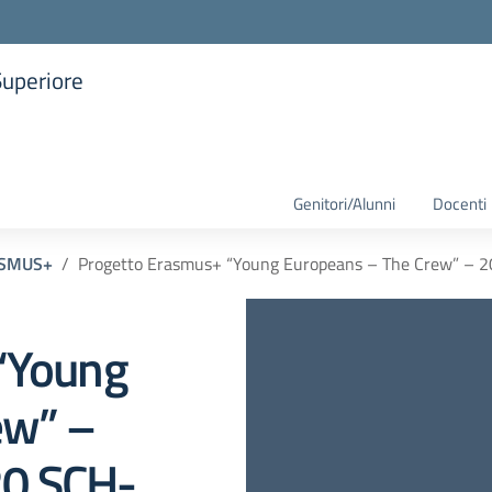
Superiore
la scuola
Genitori/Alunni
Docenti
SMUS+
Progetto Erasmus+ “Young Europeans – The Crew” 
“Young
ew” –
0 SCH-