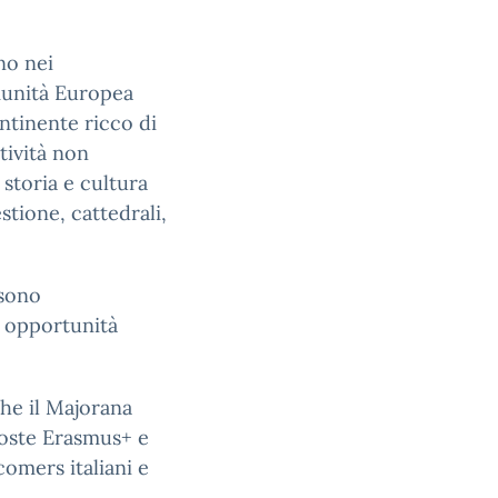
no nei
munità Europea
ntinente ricco di
ttività non
 storia e cultura
stione, cattedrali,
 sono
i opportunità
he il Majorana
poste Erasmus+ e
omers italiani e