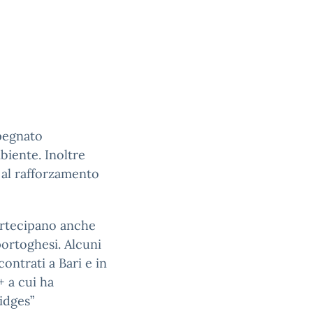
pegnato
biente. Inoltre
e al rafforzamento
artecipano anche
portoghesi. Alcuni
ontrati a Bari e in
+ a cui ha
idges”