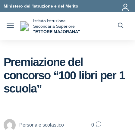
Vai ai contenuti
Vai al menu di navigazione
Vai al footer
Ministero dell'Istruzione e del Merito
Istituto Istruzione
Secondaria Superiore
"ETTORE MAJORANA"
— Visita la pagina iniziale della scuola
Premiazione del
concorso “100 libri per 1
scuola”
Personale scolastico
0