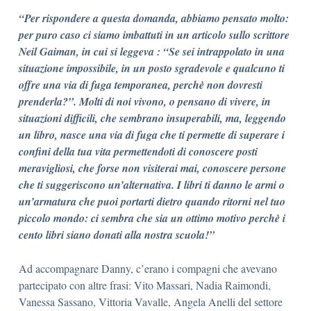
“Per rispondere a questa domanda, abbiamo pensato molto:
per puro caso ci siamo imbattuti in un articolo sullo scrittore
Neil Gaiman, in cui si leggeva : “Se sei intrappolato in una
situazione impossibile, in un posto sgradevole e qualcuno ti
offre una via di fuga temporanea, perchè non dovresti
prenderla?”. Molti di noi vivono, o pensano di vivere, in
situazioni difficili, che sembrano insuperabili, ma, leggendo
un libro, nasce una via di fuga che ti permette di superare i
confini della tua vita permettendoti di conoscere posti
meravigliosi, che forse non visiterai mai, conoscere persone
che ti suggeriscono un’alternativa. I libri ti danno le armi o
un’armatura che puoi portarti dietro quando ritorni nel tuo
piccolo mondo: ci sembra che sia un ottimo motivo perchè i
cento libri siano donati alla nostra scuola!”
Ad accompagnare Danny, c’erano i compagni che avevano
partecipato con altre frasi: Vito Massari, Nadia Raimondi,
Vanessa Sassano, Vittoria Vavalle, Angela Anelli del settore