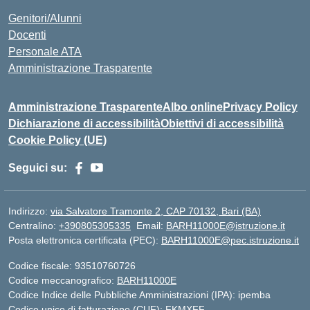
Genitori/Alunni
Docenti
Personale ATA
Amministrazione Trasparente
Amministrazione Trasparente
Albo online
Privacy Policy
Dichiarazione di accessibilità
Obiettivi di accessibilità
Cookie Policy (UE)
Seguici su:
Indirizzo:
via Salvatore Tramonte 2, CAP 70132, Bari (BA)
Centralino:
+390805305335
Email:
BARH11000E@istruzione.it
Posta elettronica certificata (PEC):
BARH11000E@pec.istruzione.it
Codice fiscale: 93510760726
Codice meccanografico:
BARH11000E
Codice Indice delle Pubbliche Amministrazioni (IPA): ipemba
Codice unico di fatturazione (CUF): FKMXFF