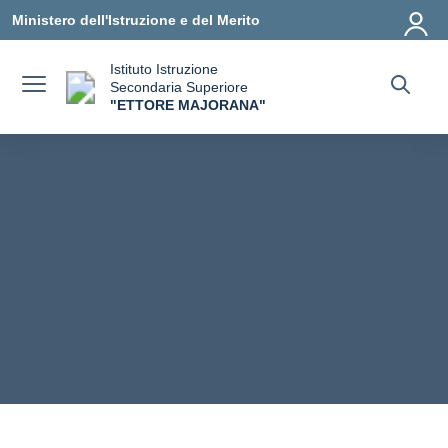
Vai ai contenuti
Vai al menu di navigazione
Vai al footer
Ministero dell'Istruzione e del Merito
Istituto Istruzione
Secondaria Superiore
"ETTORE MAJORANA"
— Visita la pagina iniziale della scuola